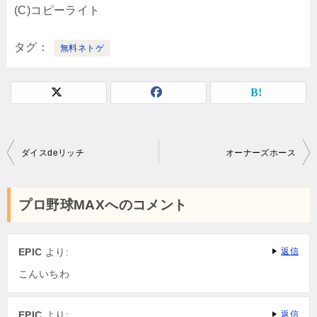
(C)コピーライト
タグ
無料ネトゲ
投
ダイスdeリッチ
オーナーズホース
稿
ナ
プロ野球MAXへのコメント
ビ
ゲ
EPIC
より:
返信
ー
こんいちわ
シ
ョ
EPIC
より:
返信