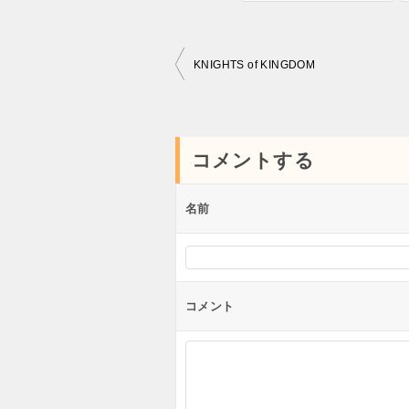
投
KNIGHTS of KINGDOM
稿
ナ
ビ
コメントする
ゲ
ー
名前
シ
ョ
ン
コメント