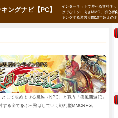
インターネットで遊べる無料ネッ
キングナビ【PC】
けでなくソロ向きMMO、初心者
キングする運営期間10年超えの
」として攻めよせる魔族（NPC）と戦う「疾風西遊記」
対する全てをぶっ飛ばしていく戦乱型MMORPG。