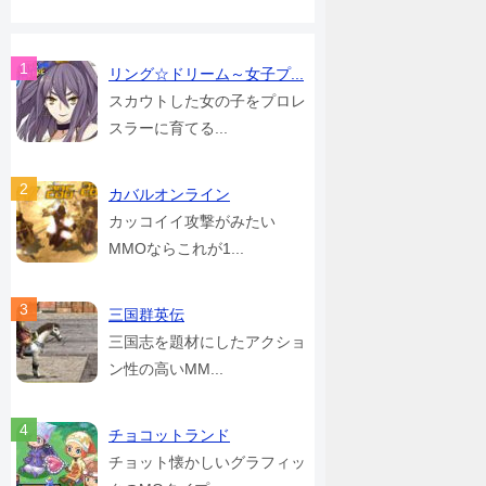
リング☆ドリーム～女子プ...
スカウトした女の子をプロレ
スラーに育てる...
カバルオンライン
カッコイイ攻撃がみたい
MMOならこれが1...
三国群英伝
三国志を題材にしたアクショ
ン性の高いMM...
チョコットランド
チョット懐かしいグラフィッ