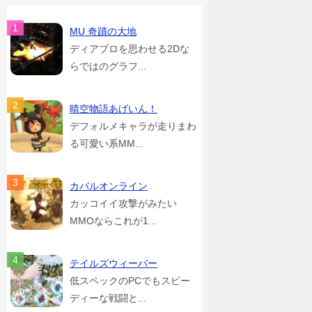
MU 奇蹟の大地
ディアブロを思わせる2Dな
らではのグラフ...
晴空物語あげいん！
デフォルメキャラが走りまわ
る可愛い系MM...
カバルオンライン
カッコイイ攻撃がみたい
MMOならこれが1...
テイルズウィーバー
低スペックのPCでもスピー
ディーな戦闘と...