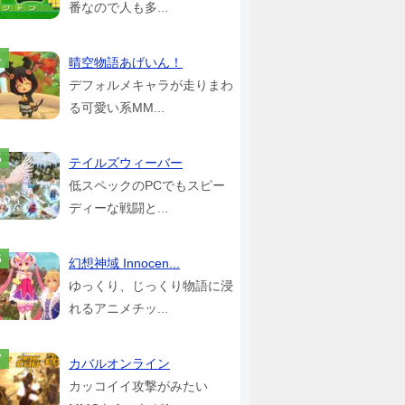
番なので人も多...
晴空物語あげいん！
デフォルメキャラが走りまわ
る可愛い系MM...
テイルズウィーバー
低スペックのPCでもスピー
ディーな戦闘と...
幻想神域 Innocen...
ゆっくり、じっくり物語に浸
れるアニメチッ...
カバルオンライン
カッコイイ攻撃がみたい