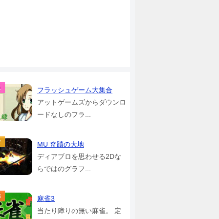
フラッシュゲーム大集合
アットゲームズからダウンロ
ードなしのフラ...
MU 奇蹟の大地
ディアブロを思わせる2Dな
らではのグラフ...
麻雀3
当たり障りの無い麻雀。 定