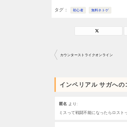
タグ
初心者
無料ネトゲ
投
カウンターストライクオンライン
稿
ナ
ビ
インペリアル サガへの
ゲ
ー
匿名
より:
シ
ミスって戦闘不能になったらロスト
ョ
ン