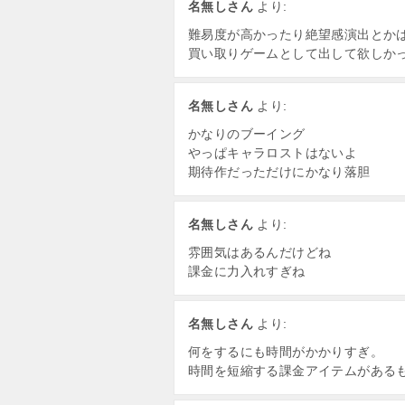
名無しさん
より:
難易度が高かったり絶望感演出とか
買い取りゲームとして出して欲しか
名無しさん
より:
かなりのブーイング
やっぱキャラロストはないよ
期待作だっただけにかなり落胆
名無しさん
より:
雰囲気はあるんだけどね
課金に力入れすぎね
名無しさん
より:
何をするにも時間がかかりすぎ。
時間を短縮する課金アイテムがある