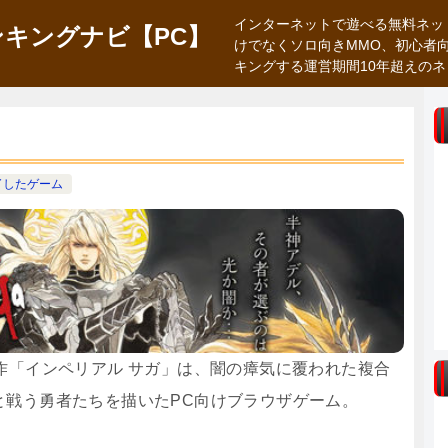
インターネットで遊べる無料ネッ
キングナビ【PC】
けでなくソロ向きMMO、初心者
キングする運営期間10年超えの
了したゲーム
作「インペリアル サガ」は、闇の瘴気に覆われた複合
と戦う勇者たちを描いたPC向けブラウザゲーム。