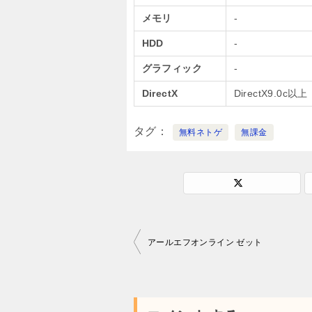
メモリ
-
HDD
-
グラフィック
-
DirectX
DirectX9.0c以上
タグ
無料ネトゲ
無課金
投
アールエフオンライン ゼット
稿
ナ
ビ