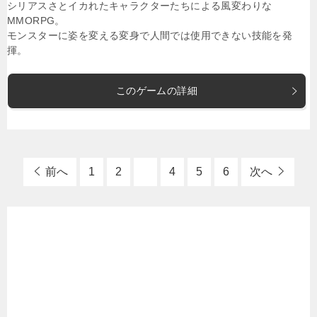
シリアスさとイカれたキャラクターたちによる風変わりな
MMORPG。
モンスターに姿を変える変身で人間では使用できない技能を発
揮。
このゲームの詳細
前へ
1
2
3
4
5
6
次へ