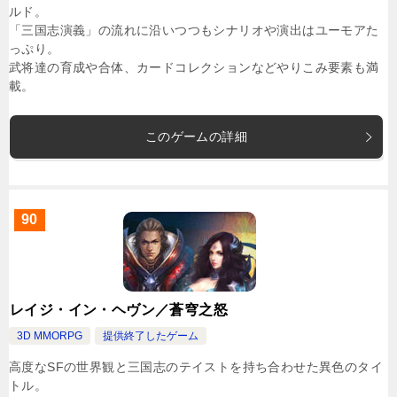
ルド。
「三国志演義」の流れに沿いつつもシナリオや演出はユーモアた
っぷり。
武将達の育成や合体、カードコレクションなどやりこみ要素も満
載。
このゲームの詳細
90
レイジ・イン・ヘヴン／蒼穹之怒
3D MMORPG
提供終了したゲーム
高度なSFの世界観と三国志のテイストを持ち合わせた異色のタイ
トル。